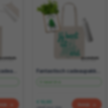
Een uit-munt-end cadeau om je zakenrelaties mee te verrassen | Duurzaam cadeaupakket
Fantastisch cadeaupakket vol uitmuntende producten! | Duurzame geschenkset
Vanaf
25 st.
€ 10,95
kijk
Bekijk
vanaf excl. btw