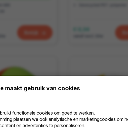
d ABS
Gerecycled PET- polyester
CM
€ 0,34
Bekijk
Be
btw
vanaf excl. btw
e maakt gebruik van cookies
ruikt functionele cookies om goed te werken.
mming plaatsen we ook analytische en marketingcookies om he
 content en advertenties te personaliseren.