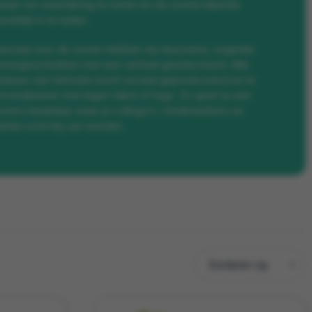
nier om waardering te tonen en de zomervakantie
estelijk in te luiden.
eciaal voor de zomer hebben wij duurzame, originele
mergeschenken met een verhaal geselecteerd. Alle
deaus zijn fairtrade en/of sociaal geproduceerd en te
rsonaliseren met eigen tekst of logo. Zo geef je een
mers bedankje waar je collega's, medewerkers en
anten echt blij van worden.