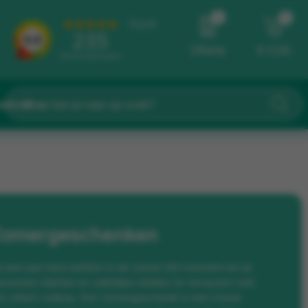
0
0
Offerte
€ 0,00
eidster
Zomergeschenken
 een jaar hard werken is de zomer hét moment om je
rsoneel, klanten en zakelijke relaties te verrassen met
n attent cadeau. Een zomergeschenk is een mooie