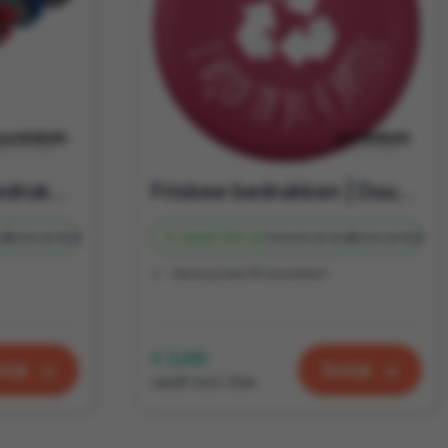
Zonnebril Eco te bedrukken met logo | Relatiegeschenk zomer
Frisbee bedrukken | Duurzaam relatiegeschenk
 d
Bedrukt
4 d
Vanaf
250 st.
Onbedrukt
2 d
Bedrukt
4 d
Gerecycled PP-kunststof
€ 0,68
kijk
Bekijk
vanaf excl. btw