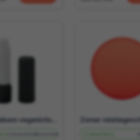
Lippenbalsem veganistisch SPF10 | Gerecycled omhulsel | Te bedrukken
8 st.
Onbedrukt
2 d
Bedrukt
4 d
Vanaf
500 st.