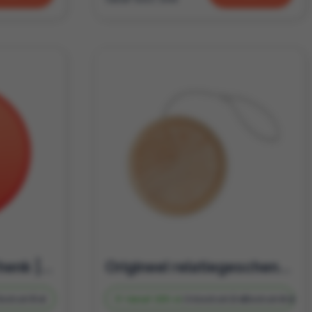
Zomer relatiegeschenk | Frisbee opvouwbaar in zakje rPet | Te bedrukken
Origineel relatiegeschenk | Jojo | Hout | Te bedrukken
Bedrukt
5 d
Vanaf
295 st.
Onbedrukt
2 d
Bedrukt
4 d