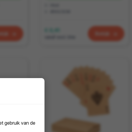
Hout
Ø5X2.5CM
€ 0,41
kijk
Bekijk
vanaf excl. btw
t gebruik van de