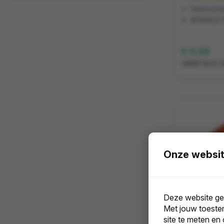
Gerecycle
Ø1,9X6,9 
€ 0,34
vanaf excl. 
Onze websit
Deze website geb
Met jouw toeste
site te meten en