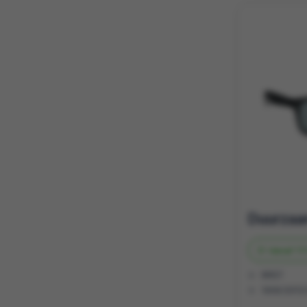
Vanaf
17
RPET
14X4.5X13