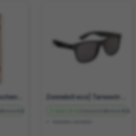
Origineel relatiegeschenk | Mikadospel | Houten doos | Te bedrukken
Zonnebril eco| Tarwestro | Te bedrukken
d
Bedrukt
4 d
Vanaf
221 st.
Onbedrukt
3 d
Bedrukt
10 d
Tarwestro, Kunststof