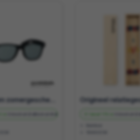
Duurzaam zomergeschenk | Zonnebril Trend | Te bedrukken
3 st.
Onbedrukt
2 d
Bedrukt
4 d
Vanaf
179 st.
Onbedrukt
2 
Bamboe
.5CM
19X4X2CM