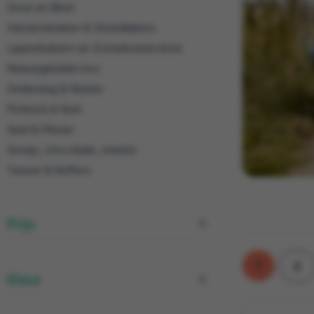
Groei en Bloei
Hamamdoeken & Strandlakens
Lippenbalsem en Zonnebrandcrème
Natuurgeluiden box
Onderweg & Reizen
Picknick & Koel
Spel & Plezier
Snoep, chocolade, sweets
Tassen & Koffers
Prijs
1
2
Kleur