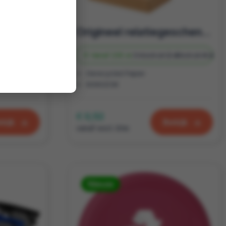
bal
Origineel relatiegeschenk | Pakje speelkaarten | Gerecycled papier | Te bedrukken
 d
Bedrukt
4 d
Vanaf
235 st.
Onbedrukt
2 d
Bedrukt
4 d
Gerecycled Papier
6X9X2CM
€ 0,52
kijk
Bekijk
vanaf excl. btw
Nieuw