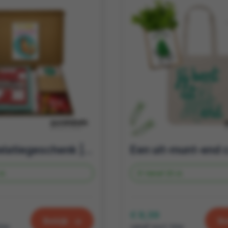
Zomer relatiegeschenk | Cadeaupakket summer | Brievenbusgeschenk
st.
Vanaf
25 st.
€ 9,39
Bekijk
Be
btw
vanaf excl. btw