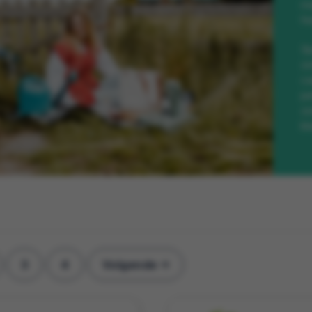
ma
fe
Sp
zo
ca
pe
zo
kl
3
4
Volgende