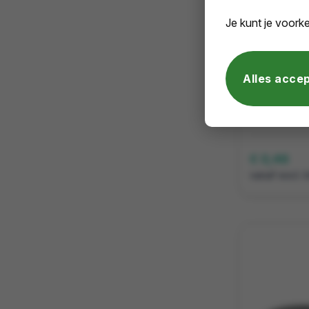
Je kunt je voorke
Vanaf
25
Alles acce
Kunststof
€ 0,46
vanaf excl. 