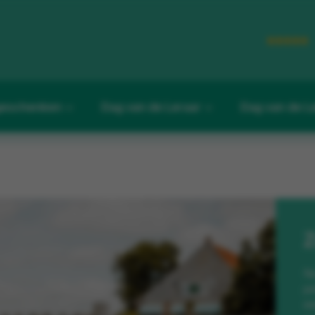
eschenken
Dag van de Leraar
Dag van de L
Na
pe
ee