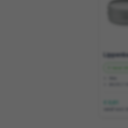
Vanaf
20
Was
Ø4,1X1,7 
€ 0,61
vanaf excl. 