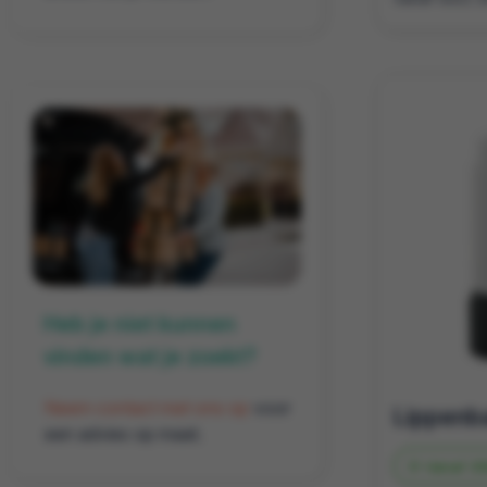
Heb je niet kunnen
vinden wat je zoekt?
Neem contact met ons op
voor
een advies op maat.
Vanaf
35