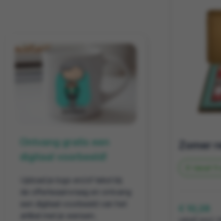
Ontvang gratis een
digitaal voorbeeld!
Vanaf
11 
Upload je logo en/of tekst bij
de offerteaanvraag en ontvang
een digitaal voorbeeld van het
€ 10,28
artikel met je wensen.
vanaf excl. 