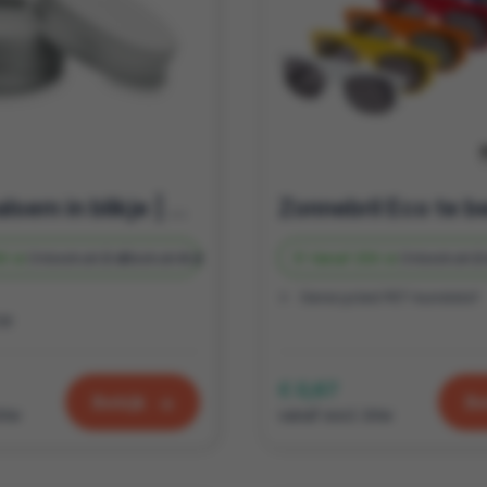
Lippenbalsem in blikje | Veganistisch en te bedrukken relatiegeschenk
0 st.
Onbedrukt
2 d
Bedrukt
4 d
Vanaf
250 st.
Onbedrukt
2
Gerecycled PET-kunststof
CM
€ 0,67
Bekijk
Be
btw
vanaf excl. btw