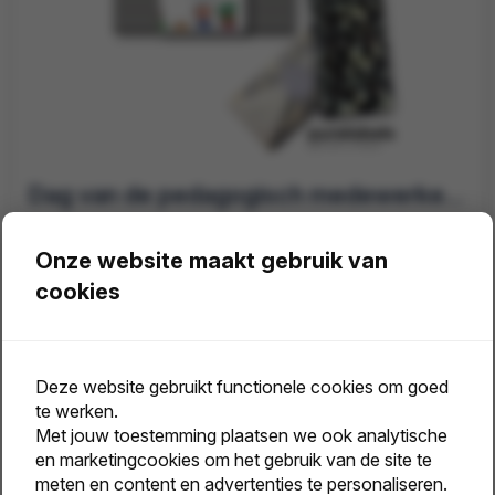
Dag van de pedagogisch medewerker | eerlijke ambachtelijke chocolade in luxe geschenkdoos
Vanaf
Onze website maakt gebruik van
30 st.
cookies
€ 3,87
Bekijk
vanaf excl. btw
Deze website gebruikt functionele cookies om goed
te werken.
Met jouw toestemming plaatsen we ook analytische
en marketingcookies om het gebruik van de site te
meten en content en advertenties te personaliseren.