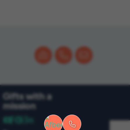
Gifts with a
mission