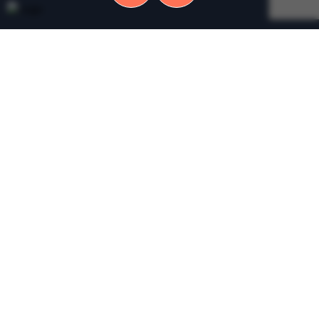
Klantenservice
Blog
Contact
Veelgestelde vragen
Over ons
Veilig winkelen
Algemene voorwaarden
Privacyverklaring
Cookiebeleid
Disclaimer