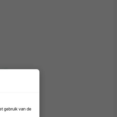
eel
is
t gebruik van de