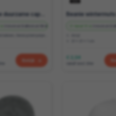
Bedrukte duurzame caps voor de bewuste ondernemer
st.
Onbedrukt
3 d
Bedrukt
10 d
Vanaf
51 st.
Onbedrukt
2 d
 katoen, Gerecycled polyester
Acryl
21 x 21 x 1 cm
€ 2,04
Bekijk
Be
btw
vanaf excl. btw