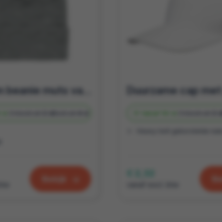
Geef een beanie muts van rPET als origineel relatiegeschenk! PureLabels
 st.
Onbedrukt
2 d
Bedrukt
4 d
Vanaf
50 st.
Onbedrukt
2 
Heavy twill geborstelde katoen van 70% Gerecycled katoen en 30% Gerec
M
€ 2,32
Bekijk
Be
btw
vanaf excl. btw