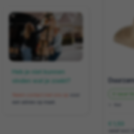
Heb je niet kunnen
vinden wat je zoekt?
Vanaf
10
Neem contact met ons op
voor
een advies op maat.
Riet
€ 1,53
vanaf excl. 