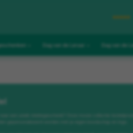
eschenken
Dag van de Leraar
Dag van de L
el
aar een uniek relatiegeschenk? Onze mooie collectie textielprodu
en gepersonaliseerd worden met je eigen boodschap en logo.