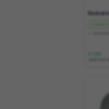
Vanaf
61 
Gerecycled
€ 1,92
vanaf excl. 