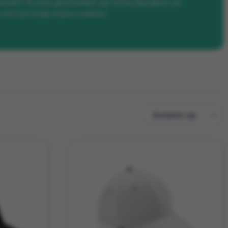
wereld? Al onze geschenken zijn échte blijmakers en
k met een hoge impact cadeau!