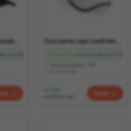
BUZZ - 5 panelen baseballpet 160g/m²
Duurzame caps bedrukken | Relatiegeschenken met impact
d
Bedrukt
4 d
Vanaf
78 st.
Onbedrukt
2 d
Bedrukt
7 d
Gerecycled katoen, rPET
12 x ø 18.5 cm
€ 1,33
kijk
Bekijk
vanaf excl. btw