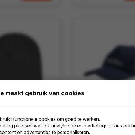
e maakt gebruik van cookies
Beanie wintermuts van rPET | Relatiegeschenk winter | Purelabels
ruikt functionele cookies om goed te werken.
mming plaatsen we ook analytische en marketingcookies om he
 st.
Onbedrukt
2 d
Bedrukt
4 d
Vanaf
132 st.
Onbedrukt
3 
 content en advertenties te personaliseren.