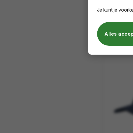
RPET
Ø20X21C
Je kunt je voorke
€ 1,64
Alles acce
vanaf excl. 