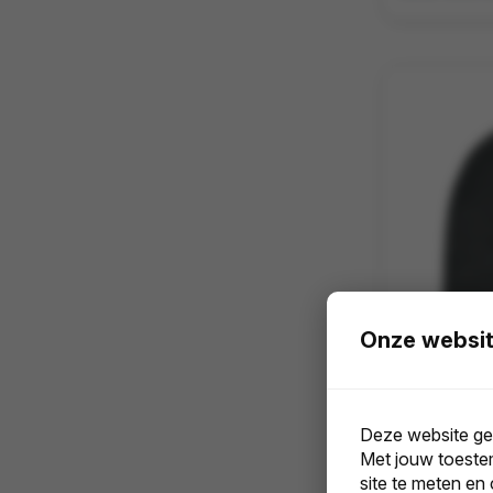
Onze websit
Deze website geb
Met jouw toeste
Vanaf
75
site te meten en