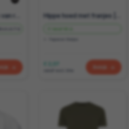
Beanie wintermuts van rPET | Relatiegeschenk winter | Purelabels
Hippe hoed met franjes | Verstelbaar | Te bedrukken relatiegeschenk
Bedrukt
7 d
Vanaf
66 st.
Papieren Rietjes
€ 2,07
kijk
Bekijk
vanaf excl. btw