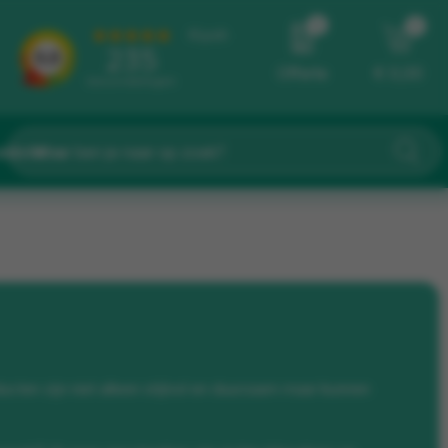
0
0
Offerte
€ 0,00
eidster
cten zijn niet alleen stijlvol en duurzaam maar kunnen