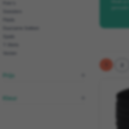
Maak jij
Polo's
gemaakt 
Sweaters
Plaids
Duurzame Sokken
Sjaals
T-Shirts
Vesten
1
2
Prijs
Kleur