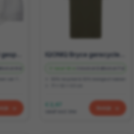
Duurzame cap met gespsluiting | RPet Pet | Te bedrukken
IQONIQ Bryce gerecycled katoen t-shirt
d
Bedrukt
4 d
Vanaf
48 st.
Onbedrukt
2 d
Bedrukt
7 d
ycled polyester, 240 g/m2
50% recycled & 50% biologisch katoen
71 x 52 x 0.5 cm
€ 2,47
kijk
Bekijk
vanaf excl. btw