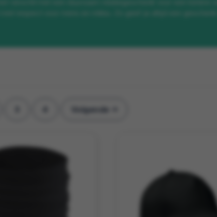
 het verschil met een duurzaam relatiegeschenk voor een betere 
met respect voor mens en milieu. Zo geef je altijd een geschen
3
4
Volgende