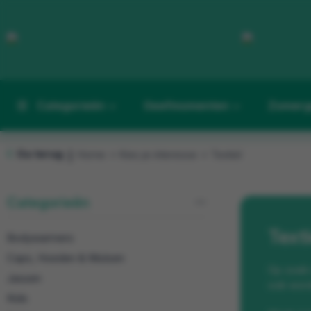
Categorieën
Geefmomenten
Zomerg
Ga terug
Home
Kies je interesse
Textiel
|
Categorieën
Texti
Bodywarmers
Caps, Hoeden & Mutsen
Op zoek n
Jassen
ook word
Kids