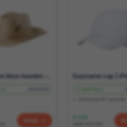
Duurzame ibiza-hoeden - het perfecte zomer relatiegeschenk
0 st.
Bedrukt
5 d
Vanaf
100 st.
Gerecycled PET- polyester
€ 1,53
Bekijk
Be
btw
vanaf excl. btw