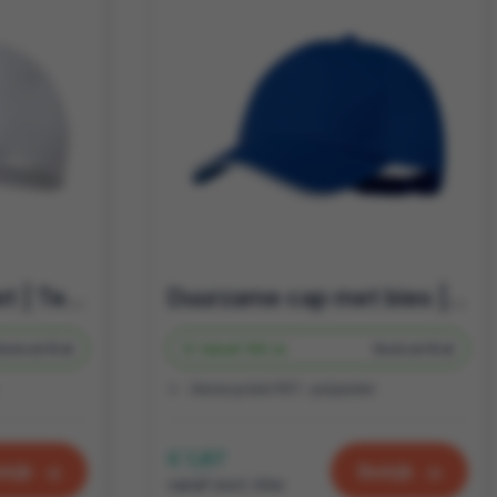
Duurzame cap | rPet | Te bedrukken relatiegeschenk
Duurzame cap met bies | rPet baseball pet | Te bedrukken relatiegeschenk
Bedrukt
5 d
Vanaf
100 st.
Bedrukt
5 d
Gerecycled PET- polyester
€ 1,67
kijk
Bekijk
vanaf excl. btw