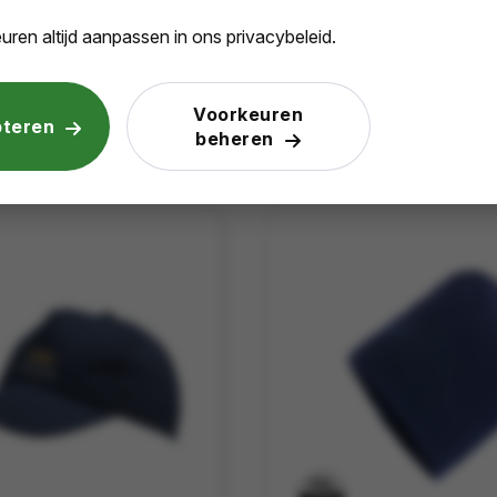
Gerecycled katoen, Gerecycl
M
uren altijd aanpassen in ons privacybeleid.
€ 0,89
Voorkeuren
Bekijk
Be
pteren
btw
vanaf excl. btw
beheren