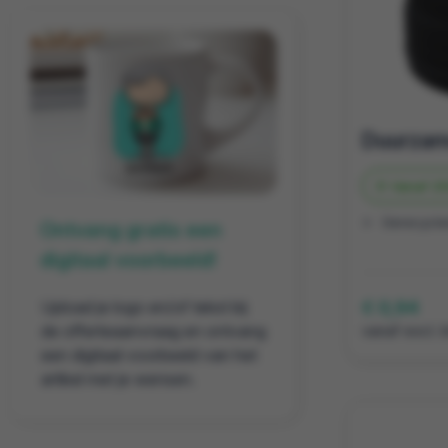
Vanaf
25
Gerecycle
Ontvang gratis een
digitaal voorbeeld!
Upload je logo en/of tekst bij
€ 0,94
de offerteaanvraag en ontvang
vanaf excl. 
een digitaal voorbeeld van het
artikel met je wensen.