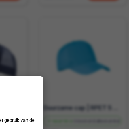
Maak een statement met bedrukbare duurzame caps van Purelabels
Duurzame cap | RPET 5 panelen baseballpet | Te bedrukken
t gebruik van de
d
Bedrukt
10 d
Vanaf
69 st.
Onbedrukt
2 d
Bedrukt
4 d