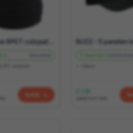
Duurzame RPET colsjaal: Het ideale relatiegeschenk voor de winter
0 st.
Bedrukt
5 d
Vanaf
106 st.
Onbedrukt
2 
d PET- polyester
Katoen
€ 1,16
Bekijk
Be
btw
vanaf excl. btw