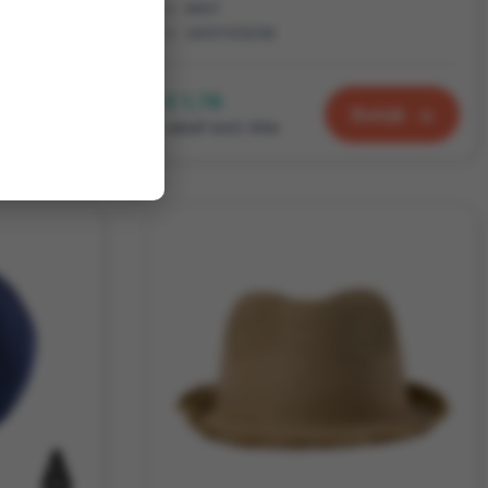
ed polyester
RPET
20X17X12CM
€ 1,78
kijk
Bekijk
vanaf excl. btw