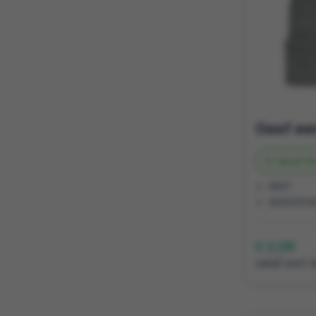
Vanaf
59
RPET
Ø20X21C
€ 2,08
vanaf excl. 