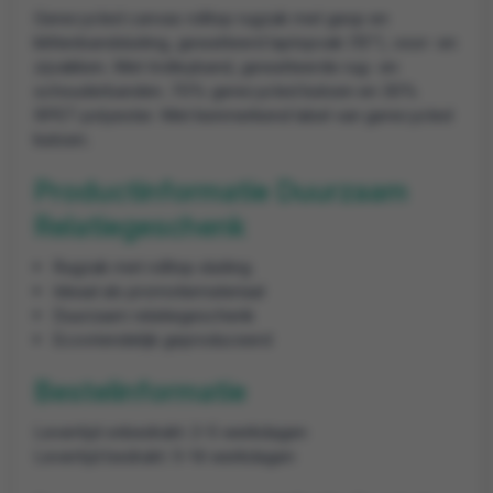
Gerecycled canvas rolltop rugzak met gesp en
klittenbandsluiting, gewatteerd laptopvak (15"), voor- en
zijvakken. Met trolleyband, gewatteerde rug- en
schouderbanden. 70% gerecycled katoen en 30%
RPET polyester. Met kenmerkend label van gerecycled
katoen.
Productinformatie Duurzaam
Relatiegeschenk
Rugzak met rolltop sluiting
Ideaal als promotiemateriaal
Duurzaam relatiegeschenk
Ecovriendelijk geproduceerd
Bestelinformatie
Levertijd onbedrukt: 2-5 werkdagen
Levertijd bedrukt: 5-14 werkdagen