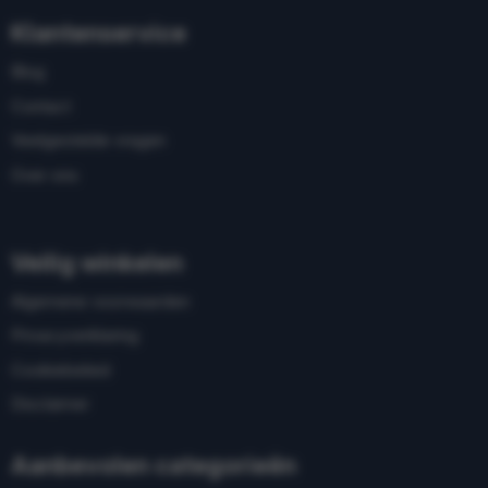
Klantenservice
Blog
Contact
Veelgestelde vragen
Over ons
Veilig winkelen
Algemene voorwaarden
Privacyverklaring
Cookiebeleid
Disclaimer
Aanbevolen categorieën