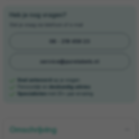
Heb je nog vragen?
Stel je vraag via telefoon of e-mail
06 - 219 459 23
service@purelabels.nl
Snel antwoord
op je vragen
Persoonlijk en
deskundig advies
Specialisten
met 25+ jaar ervaring
Omschrijving