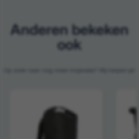
Anderen bekeken
ook
Op zoek naar nog meer inspiratie? Wij helpen je!