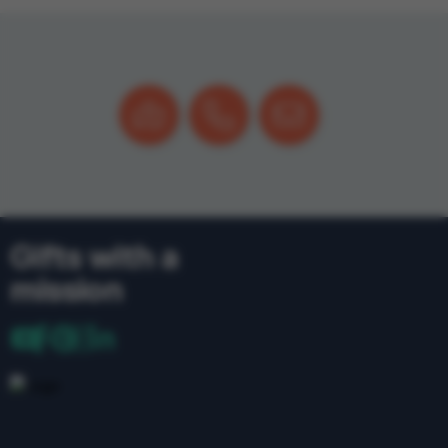
Gifts with a
mission