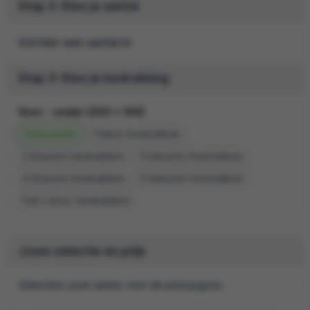
Stap 2: Kies je aantal
Vul hier een aantal in
Stap 3: Kies je bedrukking
Voor - onder (250 x 100)
Onbewerkt
1
2
3
4
5
Full colour
Jouw selectie en prijs
Selecteer jouw opties voor de prijsopgave.