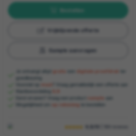
Bestellen
Vrijblijvende offerte
Sample aanvragen
Je ontvangt altijd
gratis
een
digitale proefdruk
ter
goedkeuring
Voorstel op
maat
? Vraag gemakkelijk een offerte aan
Klantbeoordeling
9,8
Eerst ervaren? Vraag een product
sample
aan
Mogelijkheid om
op rekening
te bestellen
9,8/10
| 189
reviews