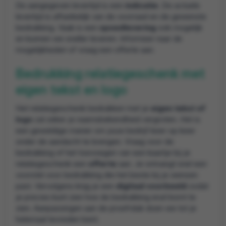
De aangegeven levertijd is een
indicatie
. De actuele
levertijd is afhankelijk van de voorraad en de gewenste
bedrukking. Vaak is een
spoedlevering
ook mogelijk
en kunnen we sneller leveren. Informeer naar de
mogelijkheden of vraag een offerte aan.
Bedrukking relatiegeschenk met
eigen tekst en logo
Het relatiegeschenk bedrukken met je
eigen tekst of
logo
zal zeker je naamsbekendheid vergroten. Het is
een geweldige manier om jouw bedrijf keer op keer
onder de aandacht te brengen. Vraag voor de
bedrukking of het toevoegen van een kaartje bij je
relatiegeschenk een
offerte
aan. Je ontvangt snel een
voorstel voor bedrukking die het beste bij je wensen
past. Vervolgens krijg je een
digitaal voorbeeld
zodat
je precies kunt zien hoe de bedrukking eruit komt te
zien. Aanpassingen aan de proefrduk doen we tot je
helemaal tevreden bent.