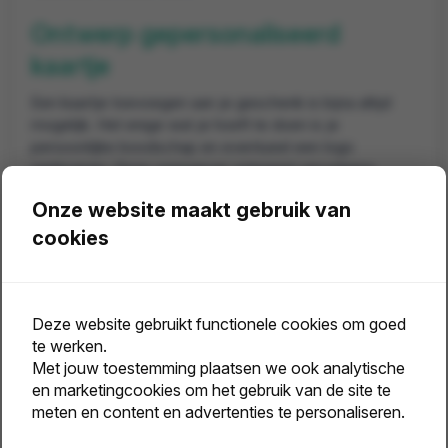
Ontwerp gepersonaliseerd
kaartje
Een kaartje toevoegen aan je geschenk is bijna altijd
mogelijk. Het enige wat je hoeft te doen is je
persoonlijke boodschap en eventueel een logo
aanleveren. Onze vormgever ontwerpt vervolgens
een
custom made kaartje
, helemaal aangepast aan
Onze website maakt gebruik van
jouw wensen.
cookies
Huis-aan-huis verzending
duurzame relatiegeschenken
Deze website gebruikt functionele cookies om goed
Je kunt ervoor kiezen je pakketjes huis-aan-huis te
te werken.
laten verzenden. Wij verzorgen de adreslabels,
Met jouw toestemming plaatsen we ook analytische
verpakking, en zorgen ervoor dat je presentjes netjes
en marketingcookies om het gebruik van de site te
aan de deur worden afgeleverd.
meten en content en advertenties te personaliseren.
De persoonsgegevens van je klanten en relaties