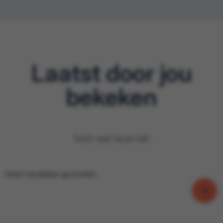
Laatst door jou
bekeken
Toch wel leuk hé!
Geen resultaten gevonden.