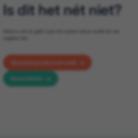
Is dit het nét niet?
Niets is ons te gek! Laat ons weten wat je zoekt en we
regelen het.
Speciaal productverzoek
Assortiment