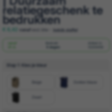
| Duurzaam
relatiegeschenk te
bedrukken
€ 8,42
vanaf
excl. btw -
bekijk staffel
vanaf
Bedrukt:
Artikel nr.
25 st.
5 dagen
12204458
Stap 1: Kies je kleur
Beige
Donker blauw
Zwart