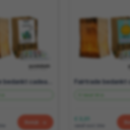
Fairtrade bedankt cadeau | candle bag met thee | plant your dreams
 st.
Vanaf
39 st.
€ 3,01
Bekijk
Be
btw
vanaf excl. btw