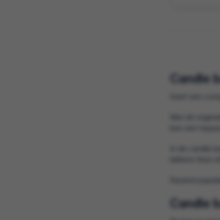
Candle b
Geef een compl
Met dit origine
ben een topper
In de candle ba
lekkere thee e
Razend populai
Candle b