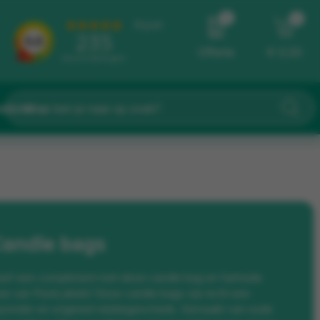
0
0
Offerte
€ 0,00
eidster
andle bags
ef een compliment met deze candle bag en fairtrade
ee van PureLabels! Deze candle bags zijn ècht een
jzonder en origineel relatiegeschenk. Gemaakt van oude