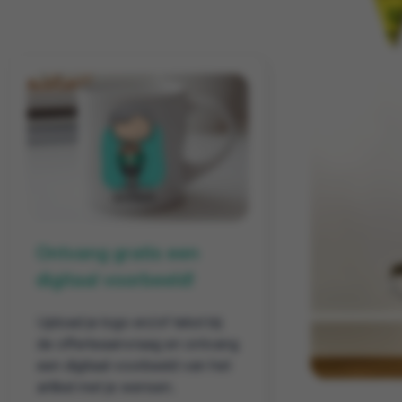
Ontvang gratis een
digitaal voorbeeld!
Upload je logo en/of tekst bij
de offerteaanvraag en ontvang
een digitaal voorbeeld van het
artikel met je wensen.