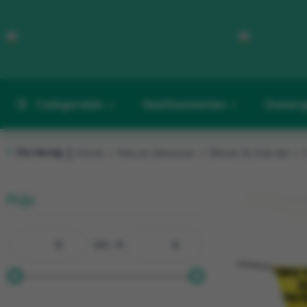
Categorieën
Geefmomenten
Zomerg
Ga terug
Home
Kies je interesse
Wonen & Vrije tijd
|
Prijs
t/m
€