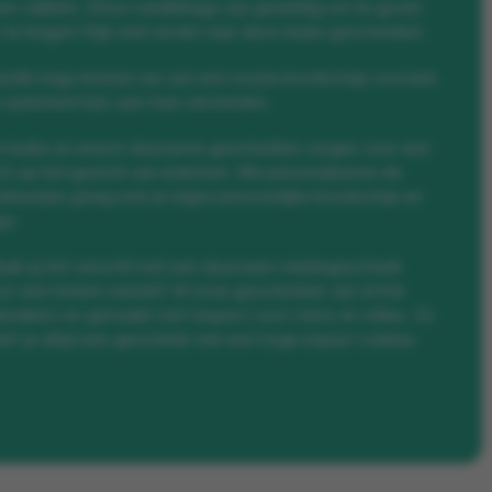
ee-zakken. Deze candlebags zijn geweldig om te geven
 te krijgen! Kijk snel verder naar deze leuke geschenken.
ndle bags kunnen we van een mooie boodschap voorzien
 optioneel huis-aan-huis verzenden.
 leuke en enorm duurzame geschenken zorgen voor een
ch op het gezicht van iedereen. We personaliseren de
deautjes graag met je eigen persoonlijke boodschap en
go.
ak jij het verschil met een duurzaam relatiegeschenk
or een betere wereld? Al onze geschenken zijn échte
ijmakers en gemaakt met respect voor mens en milieu. Zo
ef je altijd een geschenk met een hoge impact cadeau