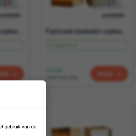
Fairtrade bedankt cadeau | candle bag met thee Superman
Fairtrade bedankt cadeau | candle bag met thee Kanjer
Vanaf
39 st.
€ 3,01
kijk
Bekijk
vanaf excl. btw
t gebruik van de