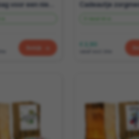
Candle bag voor een nieuw jaar met heerlijke fairtrade thee
 st.
Vanaf
40 st.
€ 2,90
Bekijk
Be
btw
vanaf excl. btw