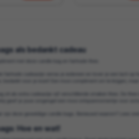
ags als bedankt cadeau
iment met deze candle bag en fairtrade thee.
le fairtrade cadeautje verras je iedereen en tover je een lach op h
, bedankt voor je inzet! Een mooi compliment om te krijgen, maa
g zit als extra cadeautje vijf verschillende smaken thee. De thee 
rbij geef je jouw zorgengel een mooi ontspanmomentje voor zichz
r zijn deze geweldige candle bags. Benieuwd waarom? Lees snel
ags: Hoe en wat!