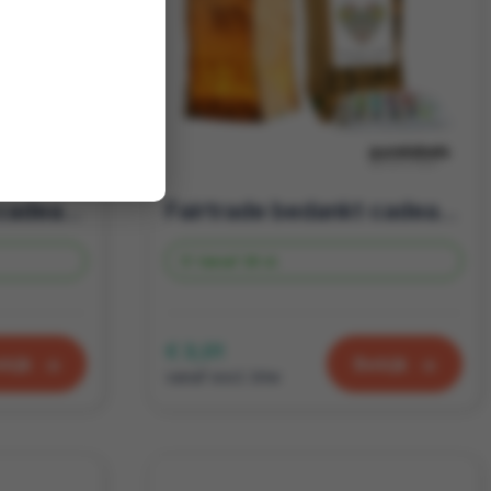
Fairtrade bedankt cadeau | candle bag met thee gedicht
Fairtrade bedankt cadeau | candle bag met thee Onschatbare waarde
Vanaf
39 st.
€ 3,01
kijk
Bekijk
vanaf excl. btw