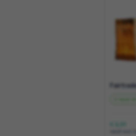
Vanaf
39
€ 3,01
vanaf excl. 