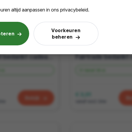
uren altijd aanpassen in ons privacybeleid.
Voorkeuren
pteren
beheren
Origineel bedankt cadeau | Fairtrade bedankt cadeau | candle bag met thee Goud waard wit
 st.
Vanaf
39 st.
€ 3,01
Bekijk
Be
btw
vanaf excl. btw