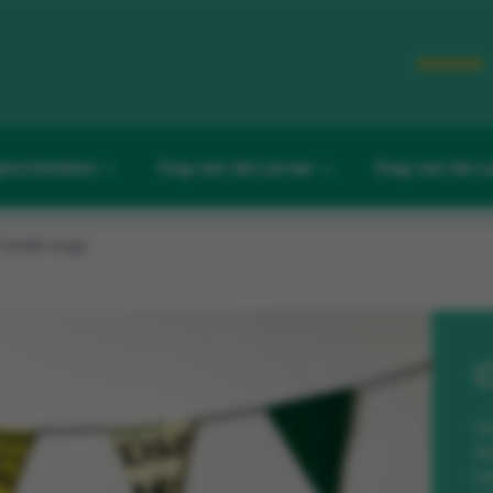
eschenken
Dag van de Leraar
Dag van de L
Candle bags
C
Ge
th
bi