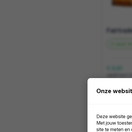
Vanaf
39
€ 3,01
vanaf excl. 
Onze websit
Deze website geb
Met jouw toeste
site te meten en