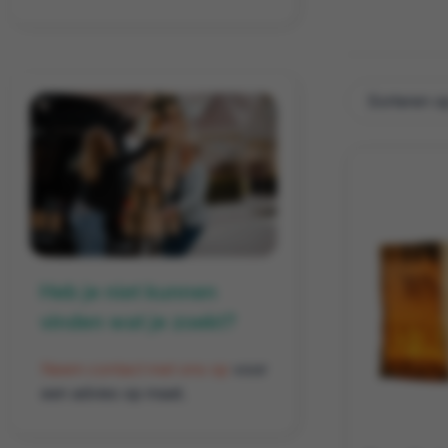
Heb je niet kunnen
vinden wat je zoekt?
Neem contact met ons op
voor
een advies op maat.