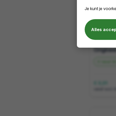
Je kunt je voorke
Alles acce
Vanaf
39
€ 3,01
vanaf excl. 