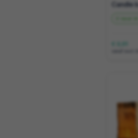
Vanaf
39
€ 3,01
vanaf excl. 