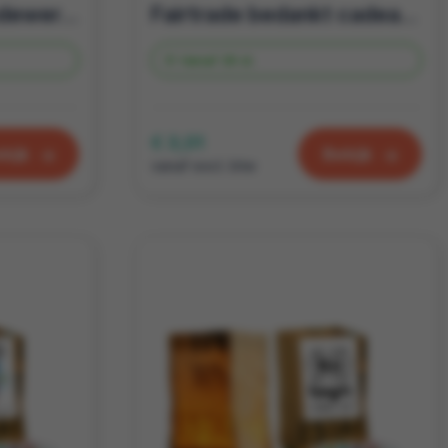
Cadeautje zorgmedewerkers | Candle bag bedankt cadeau *Jij bent een topper*
Fairtrade bedankt cadeau | candle bag met thee Bijzonder
Vanaf
39 st.
€ 3,01
kijk
Bekijk
vanaf excl. btw