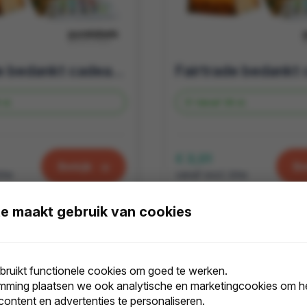
Fairtrade bedankt cadeau | candle bag met thee Geluk met jou
 st.
Vanaf
39 st.
€ 3,01
Bekijk
Be
btw
vanaf excl. btw
e maakt gebruik van cookies
ruikt functionele cookies om goed te werken.
mming plaatsen we ook analytische en marketingcookies om he
 content en advertenties te personaliseren.