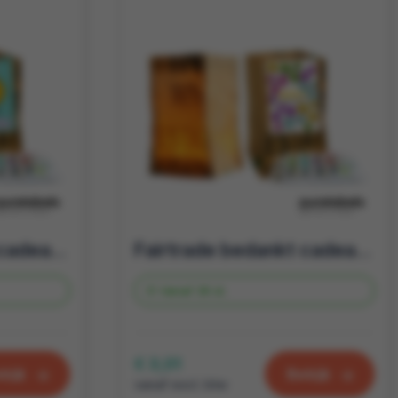
Fairtrade bedankt cadeau | candle bag met thee | jij maakt het verschil
Fairtrade bedankt cadeau | candle bag met thee | welkom nieuwe collega
Vanaf
39 st.
€ 3,01
kijk
Bekijk
vanaf excl. btw