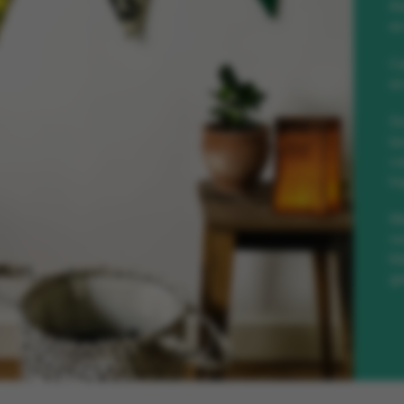
th
en
Ca
en
De
la
ca
lo
Ma
vo
bl
ge