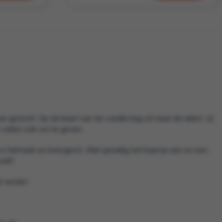
un gezicht. Op de kaart van de candle bag zit staat de tekst: Jij
r zeker ook om te geven.
is fairtrade en biologisch. Met gezellig het kaarsje aan en een
elf!
 verder!