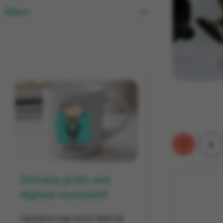
Kleur
1
2
Ontvang gratis een
digitaal voorbeeld!
Upload je logo en/of tekst bij