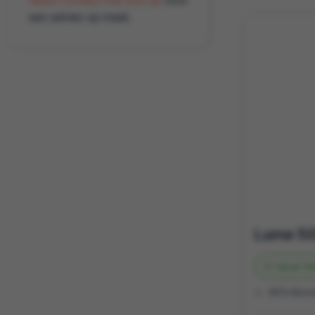
Neem contact met ons op
voor
een advies op maat.
Vanaf
10
90% Boros