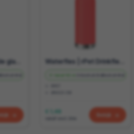
EBOR - Gerecyclede glazen fles 500 ml
Waterfles | rPet Drinkfles in leuke kleurtjes | 600ml
d
Bedrukt
4 d
Vanaf
83 st.
Onbedrukt
2 d
Bedrukt
4 d
RPET
Ø6X23 CM
€ 1,48
kijk
Bekijk
vanaf excl. btw