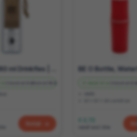
Bottle 680 ml Drinkfles | Gerecycled PET | Waterfles bedrukken
 st.
Onbedrukt
3 d
Bedrukt
10 d
Vanaf
43 st.
Onbedrukt
2 
boe
HDPE
6.1 x 6.1 x 24 x ø 6.8 cm
€ 2,72
Bekijk
Be
btw
vanaf excl. btw