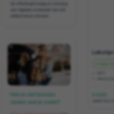
de offerteaanvraag en ontvang
een digitaal voorbeeld van het
artikel met je wensen.
Vanaf
131
RPET
Ø6X20.5
Heb je niet kunnen
€ 0,93
vanaf excl. 
vinden wat je zoekt?