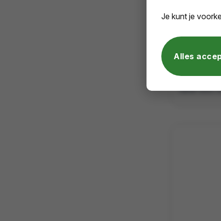
Je kunt je voorke
Vanaf
60
EFSA-gecertifice
Alles acce
€ 2,03
vanaf excl. 