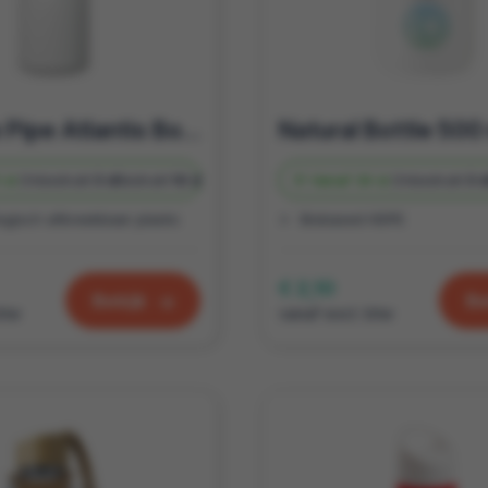
Join The Pipe Atlantis Bottle 500 ml waterfles
 st.
Onbedrukt
3 d
Bedrukt
10 d
Vanaf
34 st.
Onbedrukt
3 
ogisch afbreekbaar plastic
Biobased HDPE
€ 2,10
Bekijk
Be
btw
vanaf excl. btw