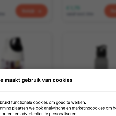
€ 1,75
Bekijk
Be
btw
vanaf excl. btw
e maakt gebruik van cookies
ruikt functionele cookies om goed te werken.
mming plaatsen we ook analytische en marketingcookies om he
HydroFruit 700 ml drinkfles van gerecycled plastic met klapdeksel en infuser
 content en advertenties te personaliseren.