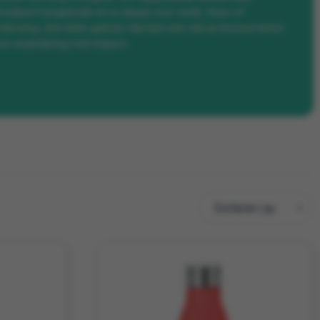
imuleert hergebruik en is ideaal voor werk, thuis of
derweg. Een klein gebaar dat laat zien dat je bewust kiest
or waardering met impact.