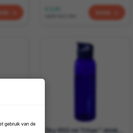
€ 2,01
kijk
Bekijk
vanaf excl. btw
t gebruik van de
Oasis RCS Gerecyclede PET water fles 650 ml
Sky 650 ml Tritan™ drinkfles | Twist on deksel