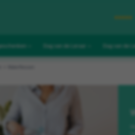
eschenken
Dag van de Leraar
Dag van de L
n
Waterflessen
W
M
ca