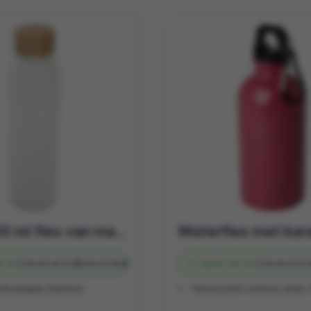
Lume 500 ml fles van mat natronkalkglas met bamboe deksel
0 st.
Onbedrukt
2 d
Bedrukt
4 d
Vanaf
100 st.
Onbedrukt
2 
ilicaatglas Bamboe
Gerecycled roestvrij staal,