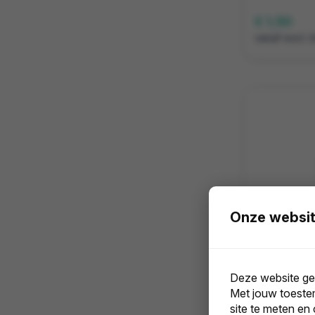
€ 1,50
vanaf excl. 
Onze websit
Deze website geb
Met jouw toeste
site te meten en