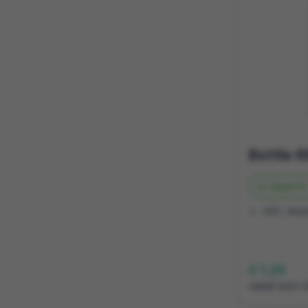
Vanaf
97
rPET, Bam
€ 1,24
vanaf excl. 