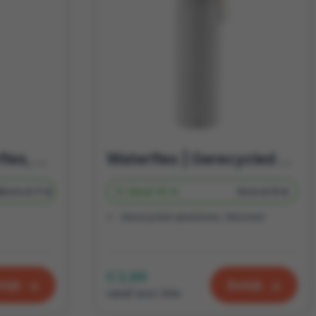
BE O Bottle, Waterfles, gemaakt in Europa
Waterfles | Gerecycled aluminium | Sportfles 600ml
d
Bedrukt
7 d
Vanaf
50 st.
Bedrukt
5 d
Gerecycled aluminium, Siliconen
€ 2,89
kijk
Bekijk
vanaf excl. btw