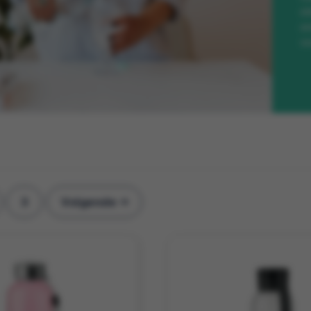
st
on
vo
3
Volgende