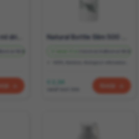
Natural Bottle 500 ml drinkfles
Natural Bottle Slim 500 ml drinkfles
d
Bedrukt
10 d
Vanaf
31 st.
Onbedrukt
3 d
Bedrukt
10 d
HDPE, Bamboe, Biologisch afbreekbaar plastic
€ 2,34
kijk
Bekijk
vanaf excl. btw