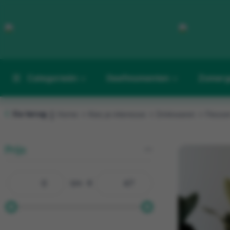
Categorieën
Geefmomenten
Zomerg
Ga terug
Home
Kies je interesse
Drinkwaren
Flesse
|
Prijs
t/m
€