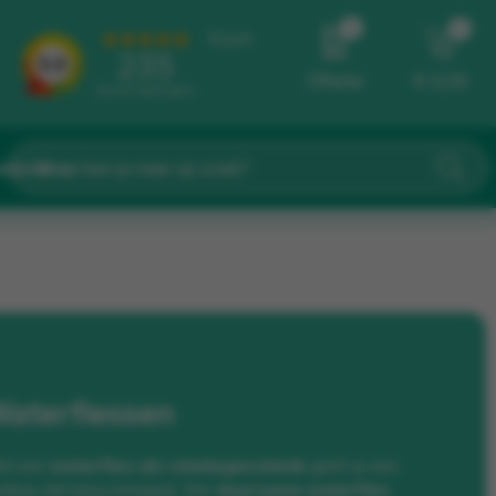
0
0
Offerte
€ 0,00
eidster
aterflessen
et een
waterfles als relatiegeschenk
geef je een
deau dat lang meegaat. Een
duurzame waterfles