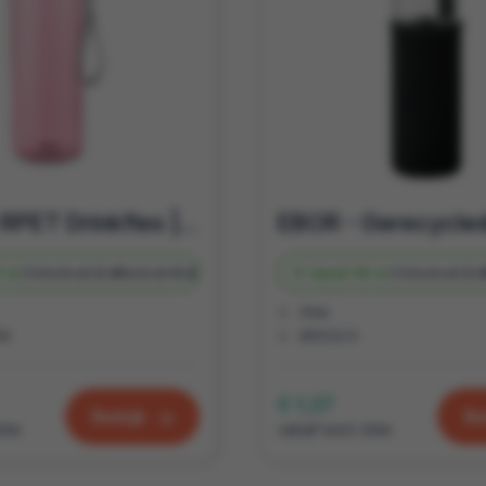
Lekvrije RPET Drinkfles | Duurzaam Cadeautje 500 ml
 st.
Onbedrukt
2 d
Bedrukt
4 d
Vanaf
96 st.
Onbedrukt
2 
Glas
CM
Ø6X22.5
€ 1,27
Bekijk
Be
btw
vanaf excl. btw