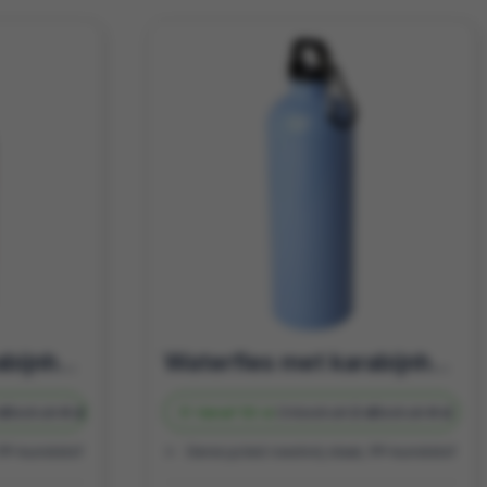
Waterfles met karabijnhaak 400ml | Recycle | Duurzaam relatiegeschenk
Waterfles met karabijnhaak 600ml | Recycle | Duurzaam relatiegeschenk
d
Bedrukt
4 d
Vanaf
50 st.
Onbedrukt
2 d
Bedrukt
4 d
 PP-kunststof
Gerecycled roestvrij staal, PP-kunststof