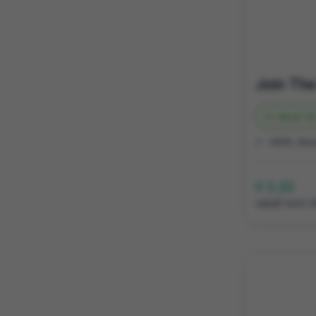
Vanaf
35
HDPE, Biol
€ 2,22
vanaf excl. 