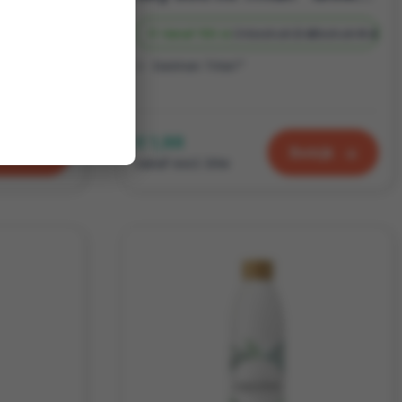
Bedrukt
7 d
Vanaf
100 st.
Onbedrukt
2 d
Bedrukt
4 d
Eastman Tritan™
€ 1,88
kijk
Bekijk
vanaf excl. btw