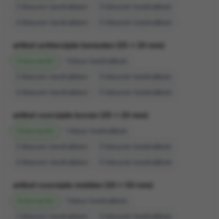
2
3
4
5
artikel achterzijde beneden (25 x 20 mm)
Onbewerkt
1
2
3
4
5
artikel voorzijde boven (25 x 20 mm)
Onbewerkt
1
2
3
4
5
artikel voorzijde midden (20 x 50 mm)
Onbewerkt
1
2
3