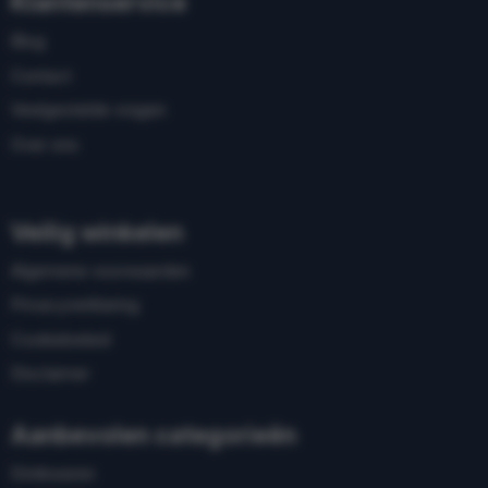
Klantenservice
Blog
Contact
Veelgestelde vragen
Over ons
Veilig winkelen
Algemene voorwaarden
Privacyverklaring
Cookiebeleid
Disclaimer
Aanbevolen categorieën
Drinkwaren