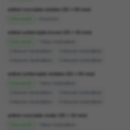
artikel voorzijde midden (25 x 60 mm)
Onbewerkt
Graveren
artikel achterzijde boven (25 x 20 mm)
Onbewerkt
1
2
3
4
5
artikel achterzijde midden (20 x 50 mm)
Onbewerkt
1
2
3
4
5
artikel voorzijde onder (25 x 20 mm)
Onbewerkt
1