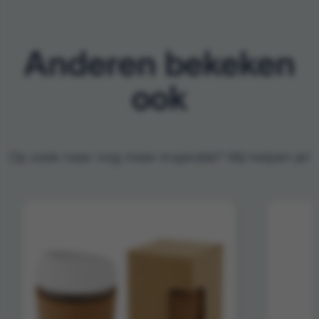
Anderen bekeken
ook
Op zoek naar nog meer inspiratie? Wij helpen je!