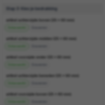
Stap 3: Kies je bedrukking
artikel achterzijde boven (25 x 60 mm)
Onbewerkt
Graveren
artikel achterzijde midden (25 x 60 mm)
Onbewerkt
Graveren
artikel voorzijde onder (25 x 60 mm)
Onbewerkt
Graveren
artikel achterzijde beneden (25 x 60 mm)
Onbewerkt
Graveren
artikel voorzijde boven (25 x 60 mm)
Onbewerkt
Graveren