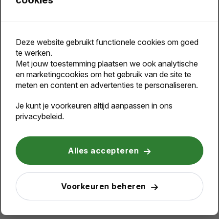
service@purelabels.nl
Snel antwoord
op je vragen
Deze website gebruikt functionele cookies om goed
Persoonlijk en
deskundig advies
te werken.
Specialisten
met 25+ jaar ervaring
Met jouw toestemming plaatsen we ook analytische
en marketingcookies om het gebruik van de site te
meten en content en advertenties te personaliseren.
Je kunt je voorkeuren altijd aanpassen in ons
Omschrijving
privacybeleid.
Less is more. Met zijn 8cm hoogte is dit de perfecte
dubbel wandige mok voor je koffiemachine. PP
Alles accepteren
binnenkant. Ideaal voor Ristretto, Espresso en Lungo
koffie. Gemakkelijke draai-deksel. Kan niet in de
vaatwasser. Inhoud 160ml. Geregistreerd ontwerp®
Voorkeuren beheren