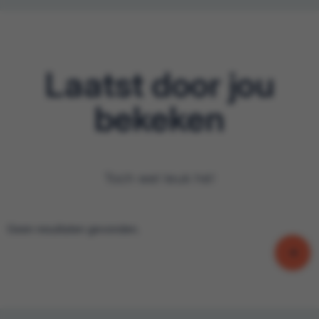
Laatst door jou
bekeken
Toch wel leuk hé!
Geen resultaten gevonden.