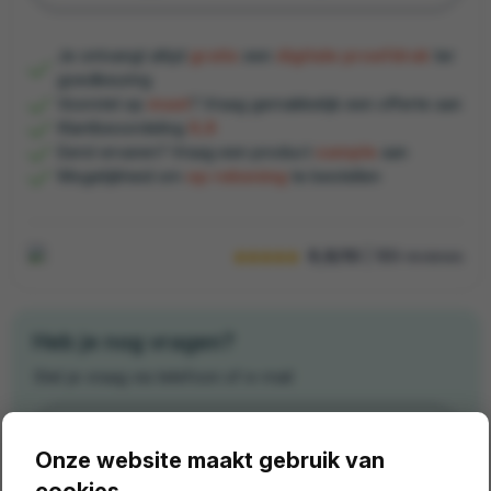
Je ontvangt altijd
gratis
een
digitale proefdruk
ter
goedkeuring
Voorstel op
maat
? Vraag gemakkelijk een offerte aan
Klantbeoordeling
9,8
Eerst ervaren? Vraag een product
sample
aan
Mogelijkheid om
op rekening
te bestellen
9,8/10
| 189
reviews
Heb je nog vragen?
Stel je vraag via telefoon of e-mail
06 - 219 459 23
Onze website maakt gebruik van
cookies