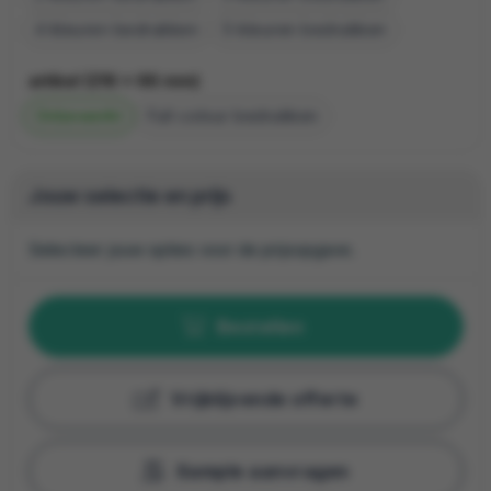
4
5
artikel (216 x 66 mm)
Onbewerkt
Full colour
Jouw selectie en prijs
Selecteer jouw opties voor de prijsopgave.
Bestellen
Vrijblijvende offerte
Sample aanvragen