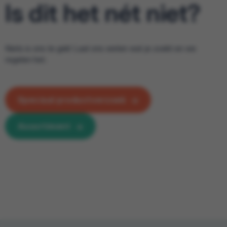
Is dit het nét niet?
Niets is ons te gek! Laat ons weten wat je zoekt en we
regelen het.
Speciaal productverzoek
Assortiment