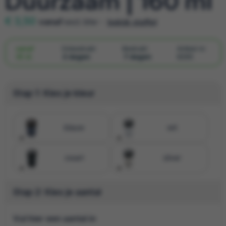
Duurzaam | 160 ml
€ 3,50
vanaf
excl. btw -
bekijk staffel
vanaf
Onbedrukt:
Bedrukt:
Artikel nr.
30 st.
2 dagen
7 dagen
8295
Stap 1: Kies je kleur
blauw
wit
zwart
zilver
Stap 2: Kies je aantal
Vul hier een aantal in