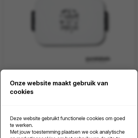
Lunchtrommel Mepal | Eet smakelijk topper | Origineel relatiegeschenk
Onze website maakt gebruik van
Vanaf
cookies
25 st.
Deze website gebruikt functionele cookies om goed
€ 8,40
Bekijk
te werken.
vanaf excl. btw
Met jouw toestemming plaatsen we ook analytische