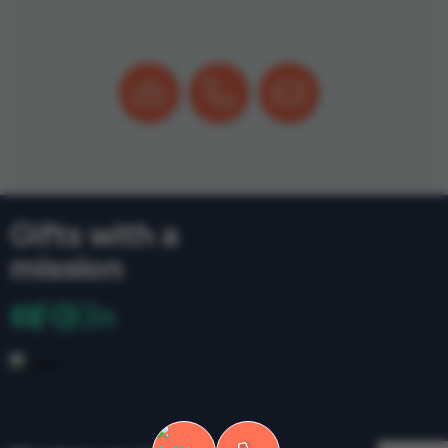
Gifts with a
mission