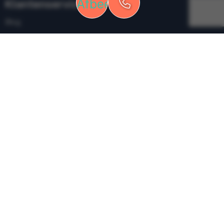
Klantenservice
Blog
Contact
Veelgestelde vragen
Over ons
Veilig winkelen
Algemene voorwaarden
Privacyverklaring
Cookiebeleid
Disclaimer
Aanbevolen categorieën
Drinkwaren