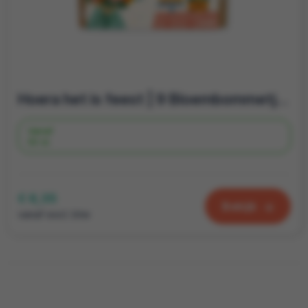
Hoera het is feest | 9 Bloembommetjes| Brievenbus cadeau
Vanaf
50 st.
€ 6,35
Bekijk
vanaf excl. btw