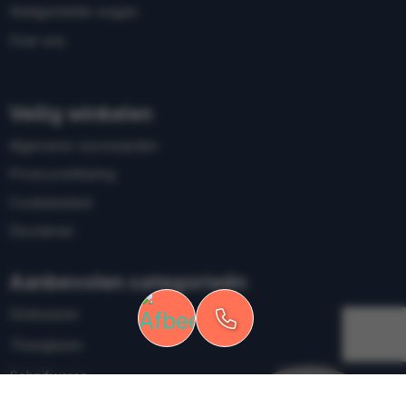
Veelgestelde vragen
Over ons
Veilig winkelen
Algemene voorwaarden
Privacyverklaring
Cookiebeleid
Disclaimer
Aanbevolen categorieën
Drinkwaren
Theeglazen
Schrijfwaren
Elektronica en Gadgets