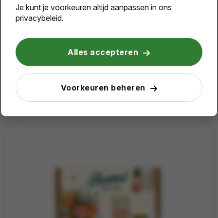
Je kunt je voorkeuren altijd aanpassen in ons
Hoera het is feest | 7 Bloembommetjes | Brievenbus cadeau
privacybeleid.
Vanaf
50 st.
Alles accepteren
€ 5,36
Bekijk
Voorkeuren beheren
vanaf excl. btw