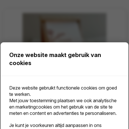
Onze website maakt gebruik van
cookies
Deze website gebruikt functionele cookies om goed
te werken.
Met jouw toestemming plaatsen we ook analytische
Cadeautje personeel waxinelichtjes | Thema waardering | Bedankt cadeau
en marketingcookies om het gebruik van de site te
meten en content en advertenties te personaliseren.
Vanaf
32 st.
Je kunt je voorkeuren altijd aanpassen in ons