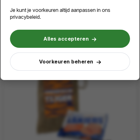
Je kunt je voorkeuren altijd aanpassen in ons
privacybeleid.
€ 2,10
Bekijk
vanaf excl. btw
Alles accepteren
Voorkeuren beheren