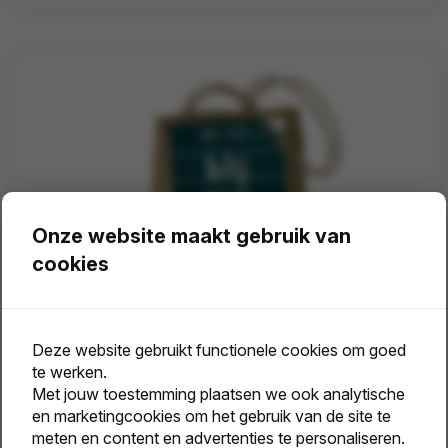
Onze website maakt gebruik van
cookies
Deze website gebruikt functionele cookies om goed
te werken.
Bloembollengeschenk | jute zakje met bloembollen | dag van de leraar
Met jouw toestemming plaatsen we ook analytische
en marketingcookies om het gebruik van de site te
Vanaf
meten en content en advertenties te personaliseren.
46 st.