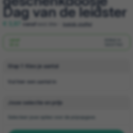
geschenkdoosje
Dag van de leidster
€ 3,87
vanaf
excl. btw -
bekijk staffel
vanaf
Artikel nr.
30 st.
12037793
Stap 1: Kies je aantal
Vul hier een aantal in
Jouw selectie en prijs
Selecteer jouw opties voor de prijsopgave.