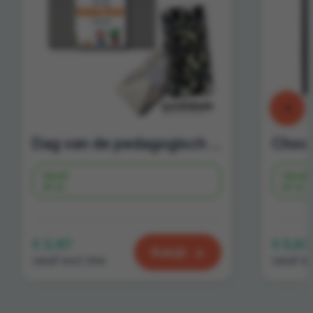
Dag van de pedagogisch medewerker | eerlijke ambachtelijke chocolade in luxe geschenkdoos
Vanaf
Vanaf
30 st.
20 st.
€ 3,87
€ 5,63
Bekijk
vanaf excl. btw
vanaf ex