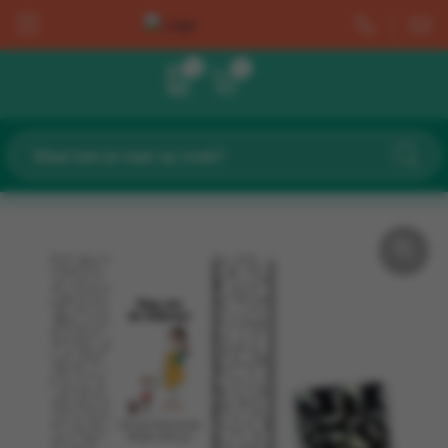
0
0
Drinkwaren
Zomergeschenken
Bestsellers
Cadeaupakketjes
Bestsellers
Bedankt cadeaus
Dag van de Leidster
Barbecue
Chocolade & Lekkers
Bekers & Drinkflessen
Home & Living
Dag van de Leraar
Buiten & Strand
Groei & Bloei
Cadeaupakketjes
Werkplek & Schrijfwaren
Dag van de Mantelzorg
Cadeausets & Geschenkpakketten
Kaarsen & Sfeer
Chocolade & Lekkers
Wellness & Verzorging
Dag van de Vrijwilliger
Groei en Bloei
Kleine bedankjes
Kaarsen & Sfeer
Kleding & Caps
Sinterklaas
Hamamdoeken & Strandlakens
Lunch
Groei & Bloei
Tassen & Trolleys
Kerst
Lippenbalsem en Zonnebrandcrème
Bekers & Drinkflessen
Kleine bedankjes