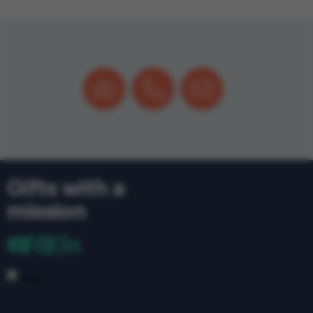
Gifts with a
mission