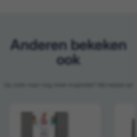
Anderen bekeken
ook
Op zoek naar nog meer inspiratie? Wij helpen je!