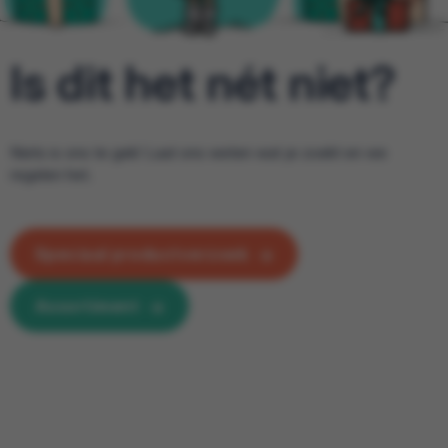
Is dit het nét niet?
Niets is ons te gek! Laat ons weten wat je zoekt en we
regelen het.
Speciaal productverzoek
Assortiment