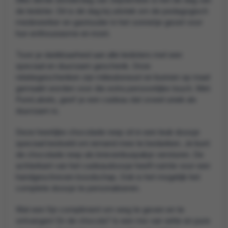
de leidster. Dit is dé dag bij uitstek om de pedagogisch
medewerker en gastouder in het zonnetje gezet voor
hun enthousiasme en inzet.
Toon je dankbaarheid aan alle leidsters met een
speciaal en duurzaam geschenk. Onze
relatiegeschenken zijn milieubewust en kunnen op maat
gemaakt worden voor die extra persoonlijke touch. Met
PureLabels, geef je een cadeau dat zowel uniek als
duurzaam is.
Deze heerlijke chocolade reep zit in een leuk doosje
speciaal bedoeld om iemand mee te bedanken. Je kunt
de chocolade reep als brievenbuspakje versturen. De
achterkant van het cadeaudoosje heeft ruimte voor een
handgeschreven boodschap. Ook is het mogelijk het
complete doosje te personaliseren.
Wat een fijn compliment om weg te geven en te
ontvangen! En de chocola? Is een mix van witte en pure