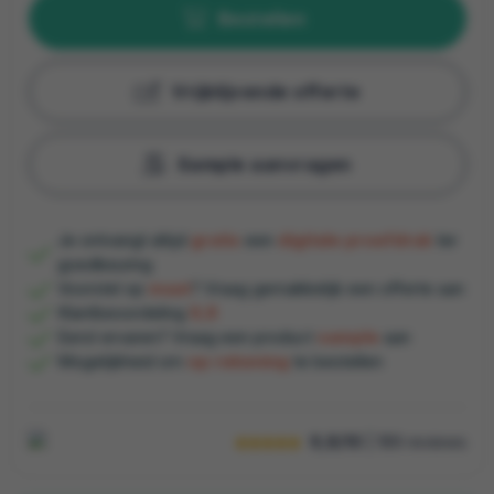
Bestellen
Vrijblijvende offerte
Sample aanvragen
Je ontvangt altijd
gratis
een
digitale proefdruk
ter
goedkeuring
Voorstel op
maat
? Vraag gemakkelijk een offerte aan
Klantbeoordeling
9,8
Eerst ervaren? Vraag een product
sample
aan
Mogelijkheid om
op rekening
te bestellen
9,8/10
| 189
reviews