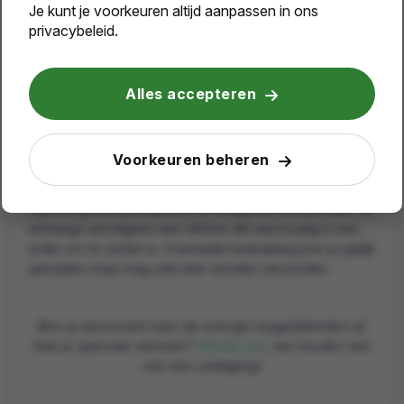
Je kunt je voorkeuren altijd aanpassen in ons
De persoonsgegevens van je klanten en relaties worden
privacybeleid.
AVG
veiliggesteld middels een
verwerkersovereenkomst. Voor meer informatie vraag
gerust een offerte aan of neem
contact
met ons op.
Alles accepteren
Dag van de leidster cadeau
online bestellen?
Voorkeuren beheren
Plaats je bestelling makkelijk en snel via onze webshop.
Typ het gewenste aantal in en vraag een offerte aan. Je
ontvangt vervolgens een offerte die eenvoudig in een
order om te zetten is. Eventuele bedrukking kun je gelijk
uploaden maar mag ook later worden verzonden.
Ben je benieuwd naar de overige mogelijkheden of
heb je speciale wensen?
Verras ons
, we houden wel
van een uitdaging!