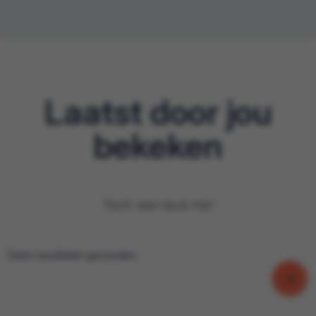
Laatst door jou
bekeken
Toch wel leuk hé!
Geen resultaten gevonden.