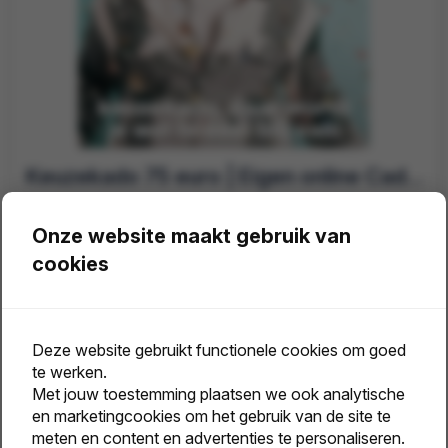
Keuzekado 75 euro | Eigen online Cadeaushop voor medewerkers of klanten
Vanaf
Onze website maakt gebruik van
2 st.
cookies
€ 81,76
Bekijk
vanaf excl. btw
Deze website gebruikt functionele cookies om goed
te werken.
Met jouw toestemming plaatsen we ook analytische
en marketingcookies om het gebruik van de site te
meten en content en advertenties te personaliseren.