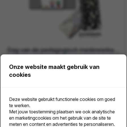
Dag van de pedagogisch medewerker | eerlijke ambachtelijke chocolade in luxe geschenkdoos
Vanaf
Onze website maakt gebruik van
30 st.
cookies
€ 3,87
Bekijk
vanaf excl. btw
Deze website gebruikt functionele cookies om goed
te werken.
Met jouw toestemming plaatsen we ook analytische
en marketingcookies om het gebruik van de site te
meten en content en advertenties te personaliseren.